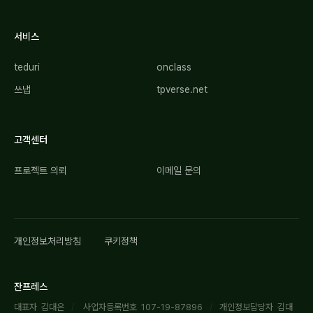
서비스
teduri
onclass
쓰냅
tpverse.net
고객센터
프로젝트 의뢰
이메일 문의
개인정보처리방침
쿠키정책
잔프레스
대표자 김대은
/
사업자등록번호 107-19-87896
/
개인정보담당자 김대